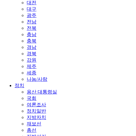
대전
대구
광주
전남
전북
충남
충북
경남
경북
강원
제주
세종
나눔/사랑
정치
용산 대통령실
국회
여론조사
정치일반
지방자치
재보선
총선