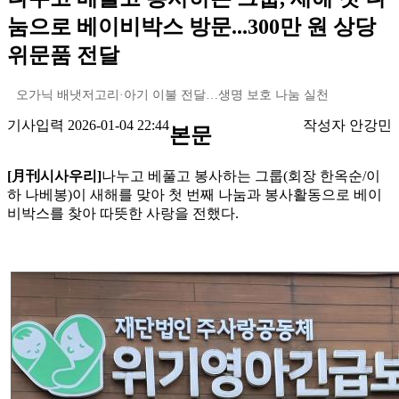
눔으로 베이비박스 방문...300만 원 상당
위문품 전달
오가닉 배냇저고리·아기 이불 전달…생명 보호 나눔 실천
기사입력 2026-01-04 22:44
작성자 안강민
본문
[月刊시사우리]
나누고 베풀고 봉사하는 그룹(회장 한옥순/이
하 나베봉)이 새해를 맞아 첫 번째 나눔과 봉사활동으로 베이
비박스를 찾아 따뜻한 사랑을 전했다.