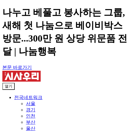
나누고 베풀고 봉사하는 그룹,
새해 첫 나눔으로 베이비박스
방문...300만 원 상당 위문품 전
달 | 나눔행복
본문 바로가기
열기
전국네트워크
서울
경기
인천
부산
울산