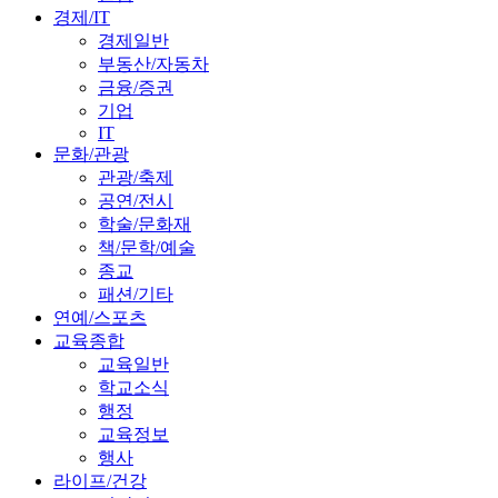
경제/IT
경제일반
부동산/자동차
금융/증권
기업
IT
문화/관광
관광/축제
공연/전시
학술/문화재
책/문학/예술
종교
패션/기타
연예/스포츠
교육종합
교육일반
학교소식
행정
교육정보
행사
라이프/건강