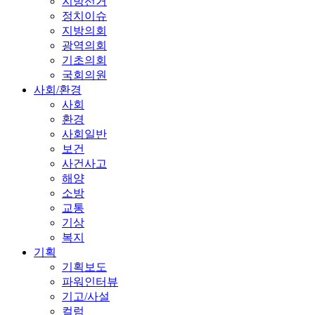
지방선거
정치이슈
지방의회
광역의회
기초의회
국회의원
사회/환경
사회
환경
사회일반
보건
사건사고
해양
소방
교통
기상
복지
기획
기획보도
파워인터뷰
기고/사설
컬럼