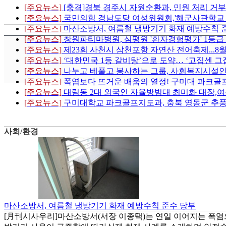
[주요뉴스]
[충격]경북 경주시 자원순환과, 민원 처리 거부
[주요뉴스]
국민의힘 경남도당 여성위원회,'해군사관학교 이전
[주요뉴스]
마산소방서, 여름철 냉방기기 화재 예방수칙 
[주요뉴스]
창원파티마병원, 심평원 '환자경험평가' 1등급
[주요뉴스]
제23회 사천시 삼천포항 자연산 전어축제...8
[주요뉴스]
‘대한민국 1등 갈비탕’으로 도약… ‘고집센 그
[주요뉴스]
나누고 베풀고 봉사하는 그룹, 사회복지시설인
[주요뉴스]
폭염보다 뜨거운 배움의 열정! 구미대 파크골프
[주요뉴스]
대림동 2대 외국인 자율방범대 최미화 대장,여
[주요뉴스]
구미대학교 파크골프지도과, 충북 영동군 추풍
사회/환경
마산소방서, 여름철 냉방기기 화재 예방수칙 준수 당부
[月刊시사우리]마산소방서(서장 이종택)는 연일 이어지는 폭염