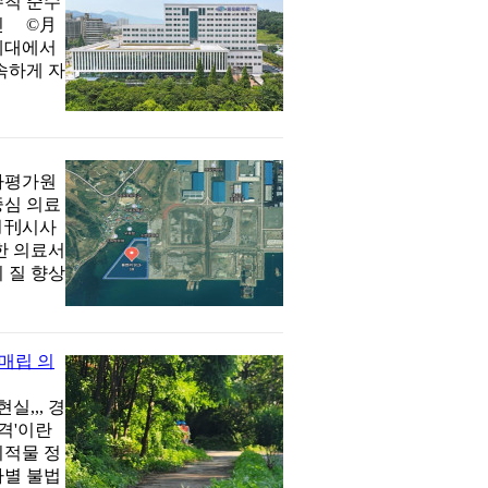
수칙 준수
진 ©月
 세대에서
속하게 자
사평가원
중심 의료
月刊시사
한 의료서
 질 향상
매립 의
실,,, 경
충격'이란
퇴적물 정
차별 불법