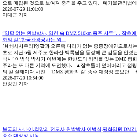
으로 매립된 것으로 보여져 충격을 주고 있다. 폐기물관리법에..
2026-07-29 11:01:00
이대근 기자
“양팔 없는 왼발박사, 염천 속 DMZ 510km 종주 사투”… 잡초에
화의 길’,한국관광공사는 외…
[月刊시사우리]양팔과 오른쪽 다리가 없는 중증장애인으로서는
초로 지난 6월 제주도 한라산 백록담을 등정해 큰 감동을 안겼던
박사’ 이범식 박사가 이번에는 한반도의 허리를 잇는 DMZ 평화
주라는 또 다른 기적에 도전했다. ▲잡초들이 덮어버리고 점령
의 길 실태이다.사진 = ‘DMZ 평화의 길’ 종주 대장정 도보단 ©
2026-07-20 10:54:00
안강민 기자
불굴의 사나이,희망의 전도사 왼발박사 이범식,평화염원 DMZ1
종주 대장정 시동