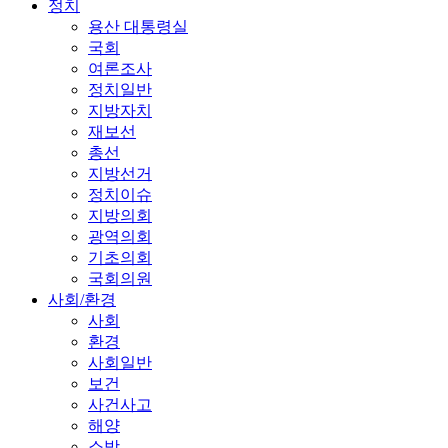
정치
용산 대통령실
국회
여론조사
정치일반
지방자치
재보선
총선
지방선거
정치이슈
지방의회
광역의회
기초의회
국회의원
사회/환경
사회
환경
사회일반
보건
사건사고
해양
소방