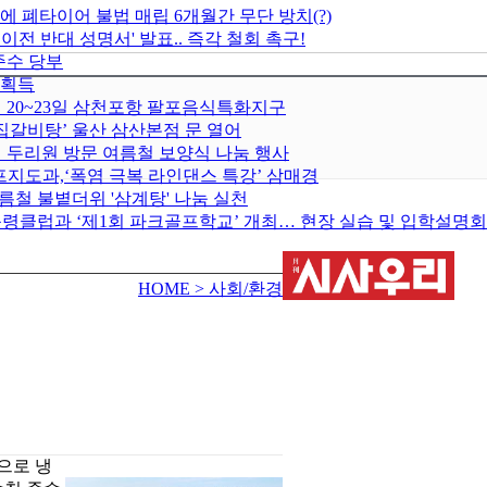
에 폐타이어 불법 매립 6개월간 무단 방치(?)
 반대 성명서' 발표.. 즉각 철회 촉구!
준수 당부
 획득
월 20~23일 삼천포항 팔포음식특화지구
집갈비탕’ 울산 삼산본점 문 열어
 두리원 방문 여름철 보양식 나눔 행사
지도과,‘폭염 극복 라인댄스 특강’ 삼매경
름철 불볕더위 '삼계탕' 나눔 실천
령클럽과 ‘제1회 파크골프학교’ 개최… 현장 실습 및 입학설명회
HOME
> 사회/환경
으로 냉