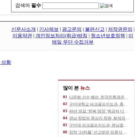
검색어
필수
신문사소개
|
기사제보
|
광고문의
|
불편신고
|
저작권문의
|
이용약관
|
개인정보처리(취급)방침
|
청소년보호정책
|
이
메일 무단 수집거부
 성황
많이 본
뉴스
01
다문화 가수 헤라, 한국친환경운동협회 건승 기
02
구미대학교 파크골프지도과, 충북 영동군 추풍령
03
49년 외길 ‘한복 명장’ 백금자 디자이너,
04
경남 창업의 중심지 창원, 화제의 스타트업을
05
구미대 파크골프지도과, 원남효마실노인주간보호센
06
징역 ‘2년6월’ 선고받은 임종식 후보, 11