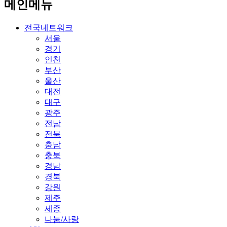
메인메뉴
전국네트워크
서울
경기
인천
부산
울산
대전
대구
광주
전남
전북
충남
충북
경남
경북
강원
제주
세종
나눔/사랑