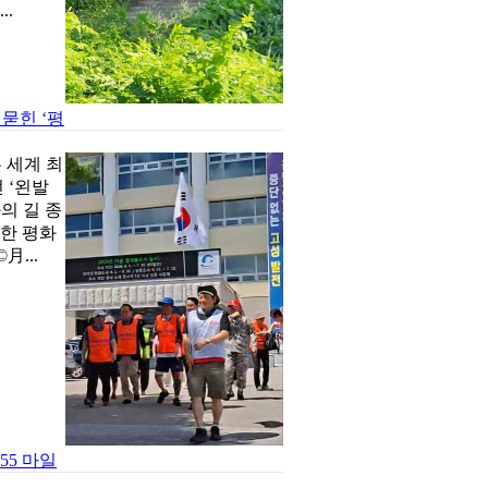
.
 묻힌 ‘평
 세계 최
 ‘왼발
의 길 종
한 평화
月...
55 마일