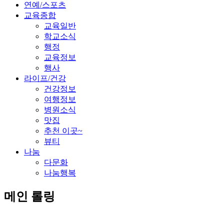
연예/스포츠
교육종합
교육일반
학교소식
행정
교육정보
행사
라이프/건강
건강정보
여행정보
병원소식
맛집
추천 이곳~
뷰티
나눔
다문화
나눔행복
메인 롤링