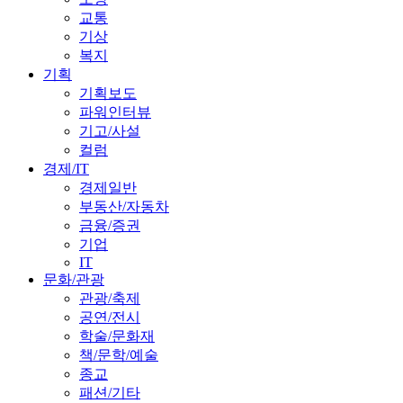
교통
기상
복지
기획
기획보도
파워인터뷰
기고/사설
컬럼
경제/IT
경제일반
부동산/자동차
금융/증권
기업
IT
문화/관광
관광/축제
공연/전시
학술/문화재
책/문학/예술
종교
패션/기타