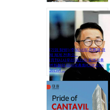
[기업 탐방] (주)리너지,친환경 경
제 체계 전환으...
[月刊시사우리]제21차 유엔기후
변화협약 당사국총회(COP21)는
2015년 ...