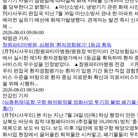
방기기 사용이 급증함에 따라실제 화재 사례를 소개하며 안전
를 당부한다고 밝혔다. ▲마산소방서, 냉방기기 관련 화재 사
刊시사우리 편집국 지난 7월 30일 마산소방서 관내 한 아파트
에어컨 실외기 배선에 화재가발생했다. 관계자는 발견 즉시 신
체 ...
2026-08-03 09:06:00
박명관 기자
창원파티마병원, 심평원 '환자경험평가' 1등급 획득
[月刊시사우리]창원파티마병원(병원장 박진미)이 건강보험심
에서 실시한 제5차 환자경험평가에서 1등급을 획득하며 환자 
서비스의 우수성을 인정받았다. ▲창원파티마병원 전경 ©
우리 편집국 환자경험평가는 환자가 입원 기간 동안 직접 경험
비스 수준을 바탕으로 환자 중심 의료문화 확산과 의료서비스의
을 위해 시행하...
2026-08-03 08:54:00
안강민 기자
[심층취재]포항 구항 해저퇴적물 정화사업 투기장 불법 폐기물 
혹(?)
[月刊시사우리] 본 지는 지난 7월 24일 [단독] 탁상 행정이 만든 현
상북도 바닷속 침적 대형폐타이어 (추정물량 18,200개) 방치 '
제목으로 보도 바 있다. 보도 이후 3일만에 포항구항 해양오염
화사업 현장에서 끌어올린 퇴적물은 시커멓고, 폐기물들이 무