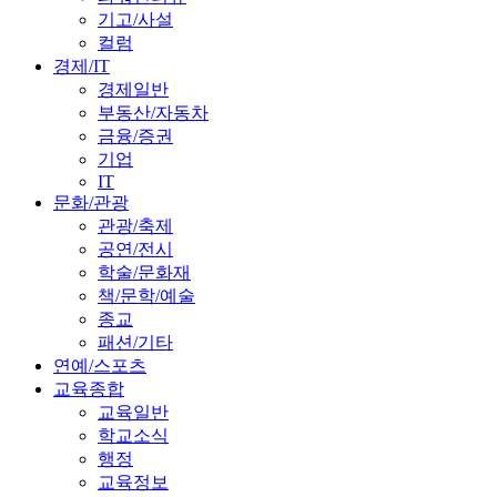
기고/사설
컬럼
경제/IT
경제일반
부동산/자동차
금융/증권
기업
IT
문화/관광
관광/축제
공연/전시
학술/문화재
책/문학/예술
종교
패션/기타
연예/스포츠
교육종합
교육일반
학교소식
행정
교육정보