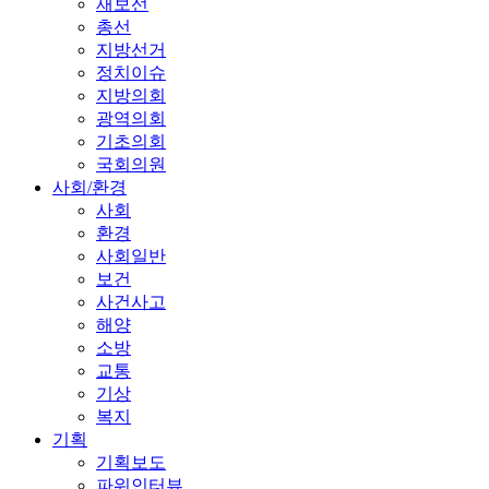
재보선
총선
지방선거
정치이슈
지방의회
광역의회
기초의회
국회의원
사회/환경
사회
환경
사회일반
보건
사건사고
해양
소방
교통
기상
복지
기획
기획보도
파워인터뷰