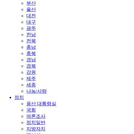
부산
울산
대전
대구
광주
전남
전북
충남
충북
경남
경북
강원
제주
세종
나눔/사랑
정치
용산 대통령실
국회
여론조사
정치일반
지방자치